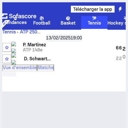
Télécharger la app
Tendances
Football
Basket
Tennis
Hockey su
Tennis
ATP
250
Score en
Buenos Aires, Argentina
13/02/2025
,
Huitièmes de finale
19:00
direct
Pedro Martinez
-
Diego Schwartzman
et résultats
P. Martinez
6
6
2
des face à face
ATP 148e
0
2
2
D. Schwartzman
WC
Vue d'ensemble
Matchs