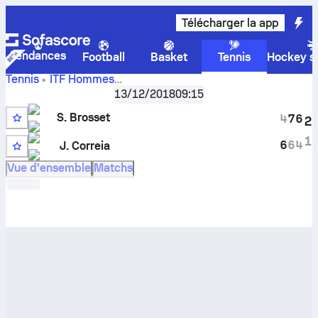
Télécharger la app
Tendances
Football
Basket
Tennis
Hockey su
Tennis
ITF Hommes
Score en direct
Egypt F31, Singles
,
13/12/2018
Huitièmes de finale
09:15
Samuel Brosset
-
Jordan Correia
et résultats des face à
S. Brosset
4
7
6
2
face
1
6
6
4
J. Correia
2
Vue d'ensemble
Matchs