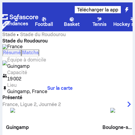
Télécharger la app
Tendances
Football
Basket
Tennis
Hockey su
Stade
Stade du Roudourou
Stade du Roudourou
France
Résumé
Matchs
Équipe à domicile
Guingamp
Capacité
19 002
Lieu
Sur la carte
Guingamp
,
France
Présenté
France
,
Ligue 2
,
Journée 2
Guingamp
Boulogne-sur-Mer