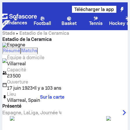
Télécharger la app
Tendances
Football
Basket
Tennis
Hockey su
Stade
Estadio de la Ceramica
Estadio de la Ceramica
Espagne
Résumé
Matchs
Équipe à domicile
Villarreal
Capacité
23 500
Ouverture
17 juin 1923
•
Il y a 103 ans
Lieu
Sur la carte
Villarreal
,
Spain
Présenté
Espagne
,
LaLiga
,
Journée 4