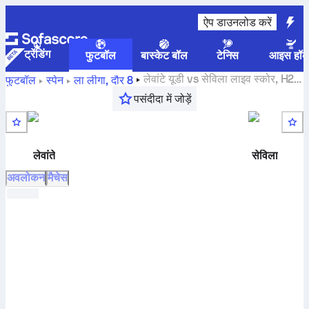
ऐप डाउनलोड करें
ट्रेंडिंग
फुटबॉल
बास्केट बॉल
टेनिस
आइस हॉक
लेवांटे यूडी
vs
सेविला
लाइव स्कोर, H2H
फुटबॉल
स्पेन
ला लीगा
,
दौर 8
नतीजे, स्टैंडिंग और भविष्यवाणी
पसंदीदा में जोड़ें
लेवांते
सेविला
अवलोकन
मैचेस