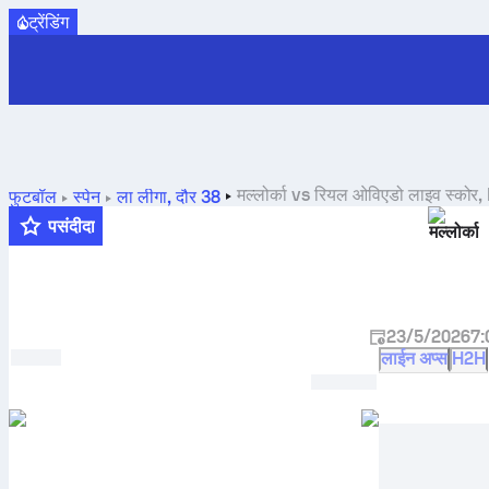
ट्रेंडिंग
मल्लोर्का
vs
रियल ओविएडो
लाइव स्कोर, 
फुटबॉल
स्पेन
ला लीगा
,
दौर 38
पसंदीदा
मल्लोर्का
23/5/2026
7:
लाईन अप्स
H2H