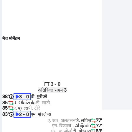
मैच मोमेंटम
FT
3 - 0
अतिरिक्त समय 3
88'
वी. मुरीकी
3 - 0
85'
J. Olaizola
टी. लाटो
85'
ए. प्रात्स
पी. टोरे
83'
एम. मोरलेन्स
2 - 0
ए. आर. अलहसन
जे. लोपेज़
77'
एन. विडाल
L. Ahijado
77'
एस. काज़ोर्ला
टी. बोरबास
63'