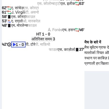
एस. कोलोम्बाट्टो
एल. इलीक
63'
62'
ए. सांचेज़
एस. कोस्टा
61'
J. Virgili
टी. असनो
58'
एस. कोस्टा
फाउल
53'
ए. राएलो
ओ. मास्करेल
48'
एम. मोरलेन्स
फाउल
Á. Forés
एच. हसन
46'
HT
1 - 0
अतिरिक्त समय 3
मैच के बारे में
42'
पी. टोरे
पी. माफ़ियो
1 - 0
मैच मूमेंटम ग्राफ
फाउल
एस. काज़ोर्ला
37'
मल्लोर्का
रियल ओ
स्थान पर काबिज़ ह
प्रणाली हर खिलाड़