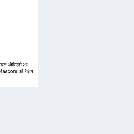
ियल ओविएडो
20
Sofascore की रेटिंग