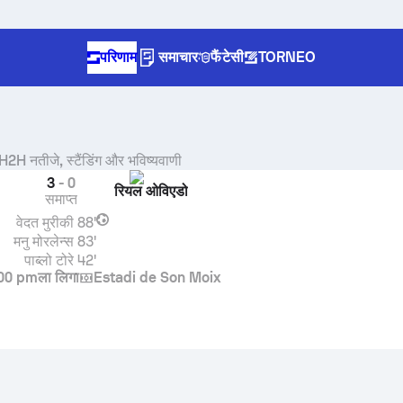
परिणाम
समाचार
फैंटेसी
TORNEO
H2H नतीजे, स्टैंडिंग और भविष्यवाणी
3
-
0
रियल ओविएडो
समाप्त
वेदत मुरीकी
88'
मनु मोरलेन्स
83'
पाब्लो टोरे
42'
00 pm
ला लिगा
Estadi de Son Moix