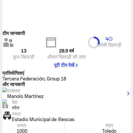
टीम जानकारी
4
विदेशी खिलाड़ी
13
28.9
वर्ष
कुल खिलाड़ी
औसत खिलाड़ी की उम्र
पूरी टीम देखें
प्रतियोगिताएं
Tercera Federación, Group 18
और जानकारी
प्रबंधक
Manolo Martínez
देश
स्पेन
स्थल
Estadio Municipal de Illescas
क्षमता
शहर
1000
Toledo