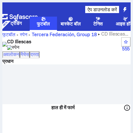
ऐप डाउनलोड करें
ट्रेंडिंग
फुटबॉल
बास्केट बॉल
टेनिस
आइस हॉक
CD Illescas
फुटबॉल
स्पेन
Tercera Federación, Group 18
स्कोर, फिक्स्चर, स्टैंडिंग्स और प्लेयर स्टैटस
CD Illescas
स्पेन
555
अवलोकन
मैचेस
दस्ता
प्रधान
हाल ही में फार्म