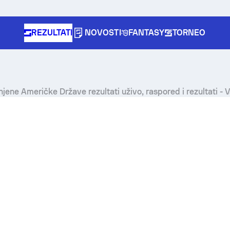
REZULTATI
NOVOSTI
FANTASY
TORNEO
njene Američke Države rezultati uživo, raspored i rezultati - 