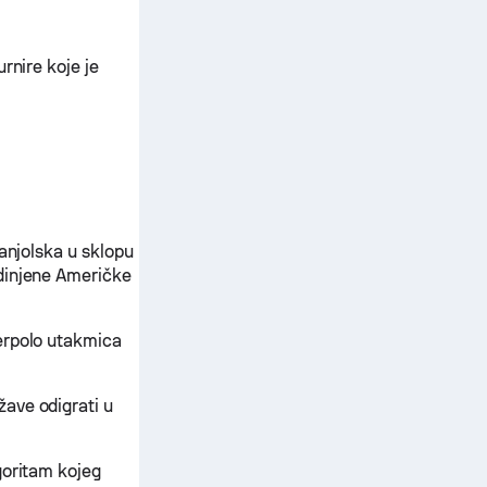
rnire koje je
panjolska u sklopu
edinjene Američke
erpolo utakmica
ave odigrati u
goritam kojeg