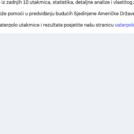
z zadnjih 10 utakmica, statistika, detaljne analize i vlastitog 
može pomoći u predviđanju budućih Sjedinjene Američke Držav
aterpolo utakmice i rezultate posjetite našu stranicu
vaterpolo