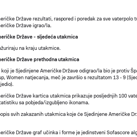
ričke Države rezultati, raspored i poredak za sve vaterpolo tu
eričke Države igrao/la.
eričke Države - sljedeća utakmica
ažuriraju na kraju utakmice.
meričke Države prethodna utakmica
koji je Sjedinjene Američke Države odigrao/la bio je protiv Š
p, Women natjecanja, meč je završio s rezultatom 13 - 9 (Sj
jedio).
eričke Države kartica utakmica prikazuje posljednjih 100 vat
statistiku sa pobjeda/izgubljeno ikonama.
opis svih zakazanih utakmica koje će Sjedinjene Američke Drž
eričke Države graf učinka i forme je jedinstveni Sofascore al