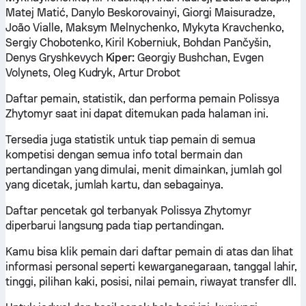
Matej Matić, Danylo Beskorovainyi, Giorgi Maisuradze,
João Vialle, Maksym Melnychenko, Mykyta Kravchenko,
Sergiy Chobotenko, Kiril Koberniuk, Bohdan Pančyšin,
Denys Gryshkevych
Kiper:
Georgiy Bushchan, Evgen
Volynets, Oleg Kudryk, Artur Drobot
Daftar pemain, statistik, dan performa pemain Polissya
Zhytomyr saat ini dapat ditemukan pada halaman ini.
Tersedia juga statistik untuk tiap pemain di semua
kompetisi dengan semua info total bermain dan
pertandingan yang dimulai, menit dimainkan, jumlah gol
yang dicetak, jumlah kartu, dan sebagainya.
Daftar pencetak gol terbanyak Polissya Zhytomyr
diperbarui langsung pada tiap pertandingan.
Kamu bisa klik pemain dari daftar pemain di atas dan lihat
informasi personal seperti kewarganegaraan, tanggal lahir,
tinggi, pilihan kaki, posisi, nilai pemain, riwayat transfer dll.