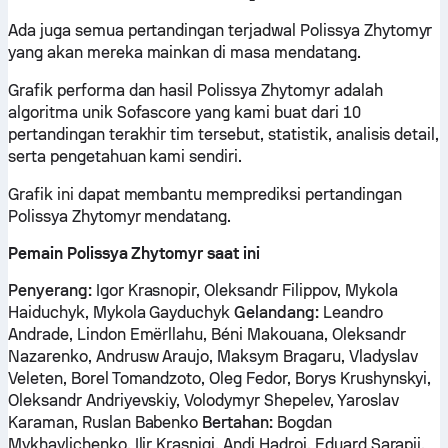
Ada juga semua pertandingan terjadwal Polissya Zhytomyr
yang akan mereka mainkan di masa mendatang.
Grafik performa dan hasil Polissya Zhytomyr adalah
algoritma unik Sofascore yang kami buat dari 10
pertandingan terakhir tim tersebut, statistik, analisis detail,
serta pengetahuan kami sendiri.
Grafik ini dapat membantu memprediksi pertandingan
Polissya Zhytomyr mendatang.
Pemain Polissya Zhytomyr saat ini
Penyerang:
Igor Krasnopir, Oleksandr Filippov, Mykola
Haiduchyk, Mykola Gayduchyk
Gelandang:
Leandro
Andrade, Lindon Emërllahu, Béni Makouana, Oleksandr
Nazarenko, Andrusw Araujo, Maksym Bragaru, Vladyslav
Veleten, Borel Tomandzoto, Oleg Fedor, Borys Krushynskyi,
Oleksandr Andriyevskiy, Volodymyr Shepelev, Yaroslav
Karaman, Ruslan Babenko
Bertahan:
Bogdan
Mykhaylichenko, Ilir Krasniqi, Andi Hadroj, Eduard Sarapii,