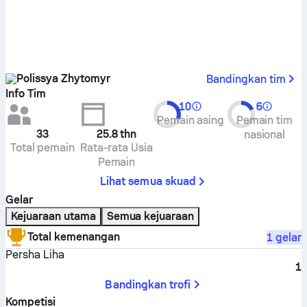
Polissya Zhytomyr
Bandingkan tim
Info Tim
10
6
Pemain asing
Pemain tim
33
25.8
thn
nasional
Total pemain
Rata-rata Usia
Pemain
Lihat semua skuad
Gelar
Kejuaraan utama
Semua kejuaraan
Total kemenangan
1 gelar
Persha Liha
1
Bandingkan trofi
Kompetisi