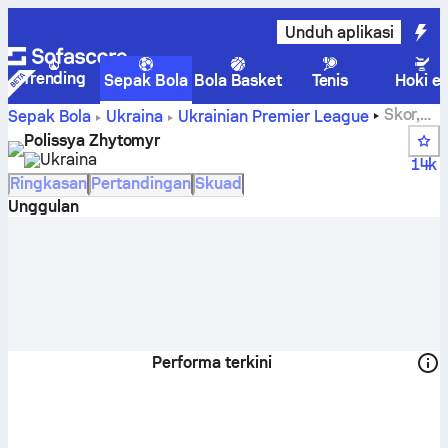
Unduh aplikasi
Trending
Sepak Bola
Bola Basket
Tenis
Hoki e
Skor,
Sepak Bola
Ukraina
Ukrainian Premier League
jadwal pertandingan, klasemen, dan statistik pemain
Polissya Zhytomyr
Polissya Zhytomyr
Ukraina
14k
Ringkasan
Pertandingan
Skuad
Unggulan
Performa terkini