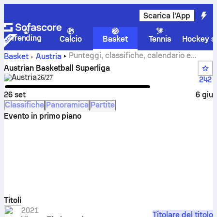
Scarica l'App
Trending
Calcio
Basket
Tennis
Hockey su
Punteggi, classifiche, calendario e
Basket
Austria
statistiche di Austrian Basketball Superliga
Austrian Basketball Superliga
Austria
Select season in unique tournament header
26/27
242
26 set
6 giu
Classifiche
Panoramica
Partite
Evento in primo piano
Titoli
2021
Titolare del titolo