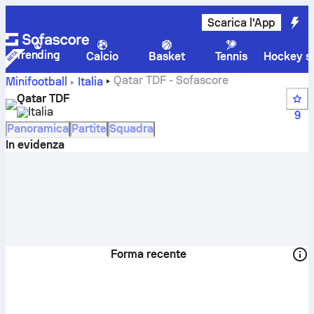
Scarica l'App
Trending
Calcio
Basket
Tennis
Hockey su
Qatar TDF - Sofascore
Minifootball
Italia
Qatar TDF
Italia
9
Panoramica
Partite
Squadra
In evidenza
Forma recente