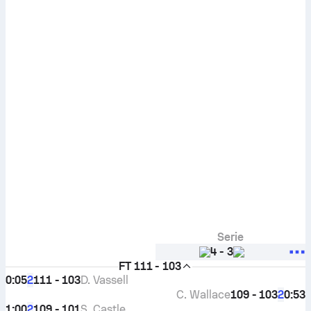
Serie
4
-
3
FT
111 - 103
0:05
111 - 103
D. Vassell
2
C. Wallace
109 - 103
0:53
2
1:00
109 - 101
S. Castle
2