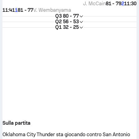
J. McCain
81 - 79
11:30
2
11:41
81 - 77
V. Wembanyama
1
Q3
80 - 77
Q2
56 - 53
Q1
32 - 25
Sulla partita
Oklahoma City Thunder sta giocando contro San Antonio