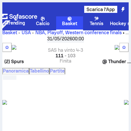
Scarica l'App
Trending
Calcio
Basket
Tennis
Hockey su
Basket
USA
NBA, Playoff
,
Western conference finals
Oklahoma City Thunder vs San Antonio Spurs risultati live,
31/05/2026
00:00
testa a testa, classifiche, pronostici e statistiche
SAS ha vinto 4-3
111
-
103
Finita
(2)
Spurs
@
Thunder
(1
Panoramica
Tabellino
Partite