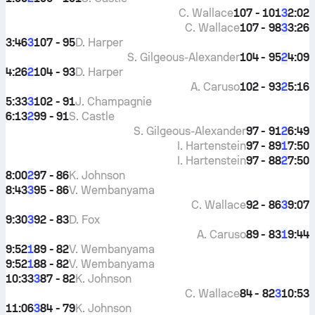
C. Wallace
107 - 101
2:02
3
C. Wallace
107 - 98
3:26
3
3:46
107 - 95
D. Harper
3
S. Gilgeous-Alexander
104 - 95
4:09
2
4:26
104 - 93
D. Harper
2
A. Caruso
102 - 93
5:16
2
5:33
102 - 91
J. Champagnie
3
6:13
99 - 91
S. Castle
2
S. Gilgeous-Alexander
97 - 91
6:49
2
I. Hartenstein
97 - 89
7:50
1
I. Hartenstein
97 - 88
7:50
2
8:00
97 - 86
K. Johnson
2
8:43
95 - 86
V. Wembanyama
3
C. Wallace
92 - 86
9:07
3
9:30
92 - 83
D. Fox
3
A. Caruso
89 - 83
9:44
1
9:52
89 - 82
V. Wembanyama
1
9:52
88 - 82
V. Wembanyama
1
10:33
87 - 82
K. Johnson
3
C. Wallace
84 - 82
10:53
3
11:06
84 - 79
K. Johnson
3