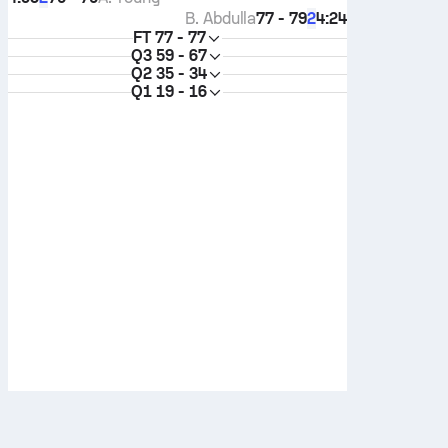
B. Abdulla
77 - 79
4:24
2
FT
77 - 77
Q3
59 - 67
Q2
35 - 34
Q1
19 - 16