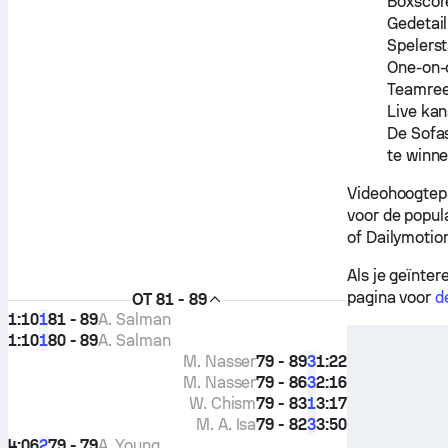
Boxscor
Gedetail
Spelerst
One-on-
Teamre
Live kan
De Sofa
te winn
Videohoogtep
voor de popul
of Dailymotio
Als je geïnte
pagina voor
d
OT
81 - 89
1:10
81 - 89
A. Salman
1
1:10
80 - 89
A. Salman
1
M. Nasser
79 - 89
1:22
3
M. Nasser
79 - 86
2:16
3
W. Chism
79 - 83
3:17
1
M. A. Isa
79 - 82
3:50
3
4:06
79 - 79
A. Young
2