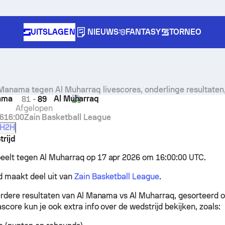
UITSLAGEN
NIEUWS
FANTASY
TORNEO
Manama tegen Al Muharraq livescores, onderlinge resultaten
ama
Al Muharraq
81
-
89
Afgelopen
6
16:00
Zain Basketball League
H2H
rijd
elt tegen Al Muharraq op 17 apr 2026 om 16:00:00 UTC.
d maakt deel uit van
Zain Basketball League
.
eerdere resultaten van Al Manama vs Al Muharraq, gesorteerd 
score kun je ook extra info over de wedstrijd bekijken, zoals: