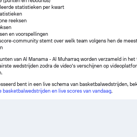
e (punten en rebounds)
leerde statistieken per kwart
atistieken
one reeksen
eksen
sen en voorspellingen
score-community stemt over welk team volgens hen de mees
en
unten van Al Manama - Al Muharraq worden verzameld in het 
airste wedstrijden zodra de video’s verschijnen op videoplatf
n.
resseerd bent in een live schema van basketbalwedstrijden, be
e basketbalwedstrijden en live scores van vandaag
.