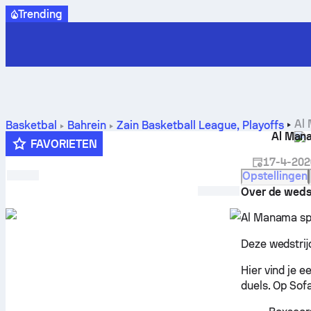
Trending
Al 
Basketbal
Bahrein
Zain Basketball League, Playoffs
Al Man
voorspellingen en statistieken
FAVORIETEN
17-4-202
Opstellingen
Over de wedst
Al Manama spe
Deze wedstrij
Hier vind je 
duels. Op Sofa