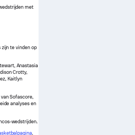
wedstrijden met
zijn te vinden op
ewart, Anastasia
dison Crotty,
ez, Kaitlyn
 van Sofascore,
reide analyses en
ncos-wedstrijden.
basketbalpagina
.