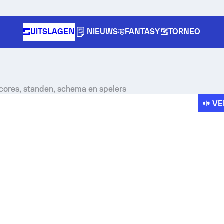
UITSLAGEN
NIEUWS
FANTASY
TORNEO
cores, standen, schema en spelers
VE