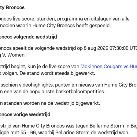
ty Broncos
ncos live score, standen, programma en uitslagen van alle
nooien waarin Hume City Broncos heeft gespeeld.
oncos volgende wedstrijd
ncos speelt de volgende wedstrijd op 8 aug 2026 07:30:00 U
g V, Women.
rijd begint, kun je de live score van
Mckinnon Cougars vs Hu
t volgen. De stand wordt steeds bijgewerkt.
schien videohighlights, punten en nieuws van Hume City Bro
 in een van de populairste basketbalcompetities.
en standen worden na de wedstrijd bijgewerkt.
oncos vorige wedstrijd
strijd van Hume City Broncos was tegen Bellarine Storm in B
igde met 55 - 66, waarbij Bellarine Storm de wedstrijd won.