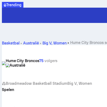
Trending
Hume City Broncos s
Basketbal
Australië
Big V, Women
Hume City Broncos
75
volgers
Australië
Broadmeadow Basketball Stadium
Big V, Women
Spelen