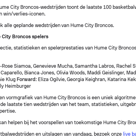
ume City Broncos-wedstrijden toont de laatste 100 basketbal
n win/verlies-iconen.
ook alle geplande wedstrijden van Hume City Broncos.
 City Broncos spelers
ectie, statistieken en spelerprestaties van Hume City Broncos 
-Rose Siamoa, Genevieve Mucha, Samantha Labros, Rachel St
Caparello, Bianca Jones, Olivia Woods, Maddi Geislinger, Mad
ie Klug
Forward:
Eliza Ogilvie, Georgia Keighran, Katarina Kek
lly Heimburger
 en vormgrafiek van Hume City Broncos is een uniek algoritme
de laatste tien wedstrijden van het team, statistieken, uitgeb
pertise.
kan helpen bij het voorspellen van toekomstige Hume City Bro
tbalwedstrijden en uitslagen van vandaag, bezoek onze
live 