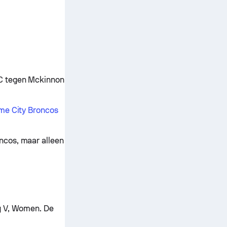
TC tegen Mckinnon
me City Broncos
ncos, maar alleen
ig V, Women. De