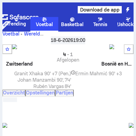
Download de app
Trending
Voetbal
Basketbal
Tennis
IJshock
Voetbal
Wereld
Zwitserland
Wereldkampioenschap, Groep B
18-6-2026
19:00
,
Ronde 2
tegen
Bosnië en Herzegovina
live score, onderlinge
resultaten, stand en voorspelling
4
-
1
Afgelopen
Zwitserland
Bosnië en Herzegovina
Granit Xhaka
90' +7 (Pen.)
Ermin Mahmić
90' +3
Johan Manzambi
90', 74'
Rubén Vargas
84'
Overzicht
Opstellingen
Partijen