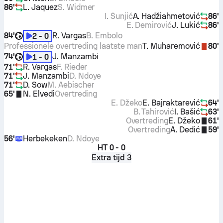
86'
L. Jaquez
S. Widmer
I. Šunjić
A. Hadžiahmetović
86'
E. Demirović
J. Lukić
86'
84'
R. Vargas
B. Embolo
2 - 0
Professionele overtreding laatste man
T. Muharemović
80'
74'
J. Manzambi
1 - 0
71'
R. Vargas
F. Rieder
71'
J. Manzambi
D. Ndoye
71'
D. Sow
M. Aebischer
65'
N. Elvedi
Overtreding
E. Džeko
E. Bajraktarević
64'
B. Tahirović
I. Bašić
63'
Overtreding
E. Džeko
61'
Overtreding
A. Dedić
59'
56'
Herbekeken
D. Ndoye
HT
0 - 0
Extra tijd 3