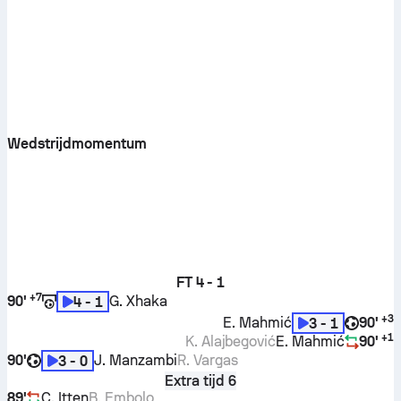
Wedstrijdmomentum
FT
4 - 1
+
7
90'
G. Xhaka
4 - 1
+
3
E. Mahmić
90'
3 - 1
+
1
K. Alajbegović
E. Mahmić
90'
90'
J. Manzambi
R. Vargas
3 - 0
Extra tijd 6
89'
C. Itten
B. Embolo