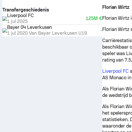
Florian Wirtz
Transfergeschiedenis
Liverpool FC
Florian Wirtz 
125M €
1 jul 2025
Bayer 04 Leverkusen
Florian Wirtz 
-
1 jul 2020
Van
Bayer Leverkusen U19
Carrièrestati
beschikbaar o
speler was Liv
rating van 7.5
Liverpool FC
s
AS Monaco in 
Als Florian Wi
de wedstrijd 
Als Florian Wi
het spelerspro
statistieken.
waaronder de 