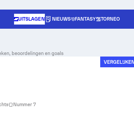
UITSLAGEN
NIEUWS
FANTASY
TORNEO
tieken, beoordelingen en goals
VERGELIJKE
chts
Nummer 7