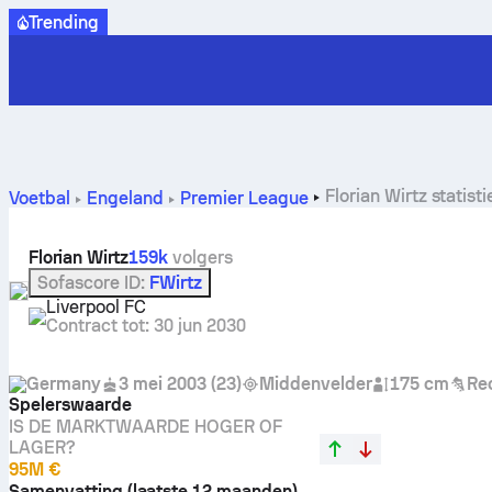
Trending
Florian Wirtz statis
Voetbal
Engeland
Premier League
Florian Wirtz
159k
volgers
Sofascore ID
:
FWirtz
Liverpool FC
Contract tot
:
30 jun 2030
Germany
3 mei 2003
(
23
)
Middenvelder
175 cm
Re
Spelerswaarde
IS DE MARKTWAARDE HOGER OF
LAGER?
95M €
Samenvatting (laatste 12 maanden)