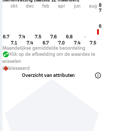
8
okt
dec
feb
apr
jun
aug
7
6
6.7
7.4
7.5
7.6
6.8
-
7.1
7.4
6.7
7.0
7.4
7.5
Maandelijkse gemiddelde beoordeling
Klik op de afbeelding om de waardes te
wisselen
Geblesseerd
Overzicht van attributen