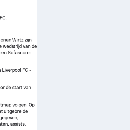
 FC.
rian Wirtz zijn
 wedstrijd van de
 een Sofascore-
 Liverpool FC -
oor de start van
eatmap volgen. Op
et uitgebreide
rgegeven,
en, assists,