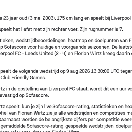
is 23 jaar oud (3 mei 2003), 175 cm lang en speelt bij Liverpool
speelt het liefst met zijn rechter voet. Zijn rugnummer is 7.
stieken, wedstrijdbeoordelingen, heatmap en doelpunten van Flo
p Sofascore voor huidige en voorgaande seizoenen. De laatste
erpool FC - Leeds United (2 - 4) en Florian Wirtz kreeg daarin
.
peelt de volgende wedstrijd op 9 aug 2026 13:30:00 UTC tegen
Club Friendly Games.
rtz in de opstelling van Liverpool FC staat, wordt dit een uur v
bevestigd op Sofascore.
rtz speelt, kun je zijn live Sofascore-rating, statistieken en h
fiel van Florian Wirtz zie je alle wedstrijden en competities m
 Daarnaast worden de belangrijkste cijfers per competitie wee
gemiddelde Sofascore-rating, gespeelde wedstrijden, doelpunt