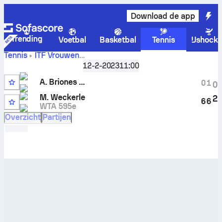
Download de app
Trending
Voetbal
Basketbal
Tennis
IJshock
Tennis
ITF Vrouwen
A. Briones
Manacor, Singles Qualifying, W-ITF-ESP-01A
12-2-2023
11:00
Ginesta
vs
Marie Weckerle
livescore en H2H-resultaten
A. Briones Ginesta
0
1
0
M. Weckerle
2
6
6
WTA 595e
Overzicht
Partijen