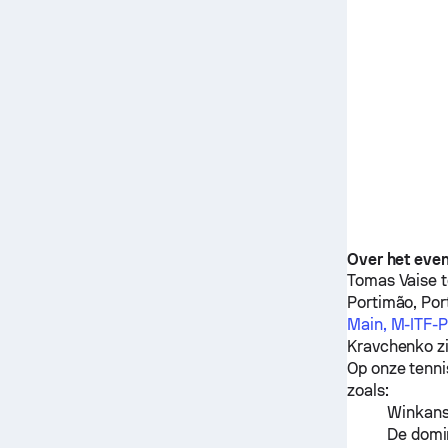
Over het eve
Tomas Vaise
t
Portimão, Por
Main, M-ITF-
Kravchenko
z
Op onze tenni
zoals:
Winkanse
De domin