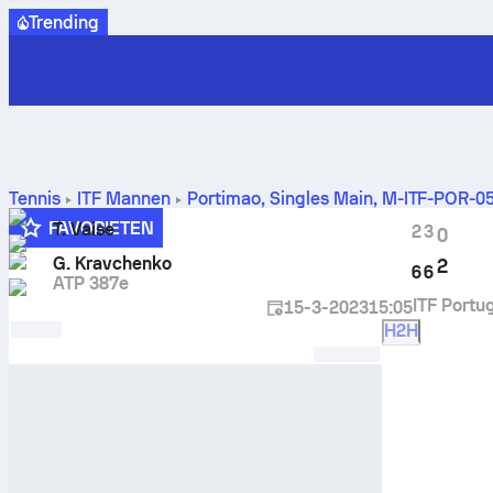
Trending
Tennis
ITF Mannen
Portimao, Singles Main, M-ITF-POR-0
resultaten
FAVORIETEN
T. Vaise
2
3
0
G. Kravchenko
2
6
6
ATP 387e
ITF Portu
15-3-2023
15:05
H2H