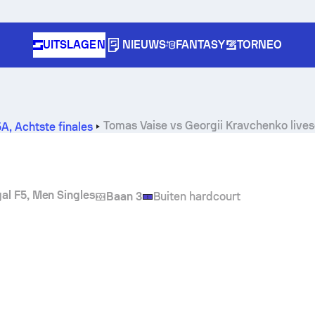
UITSLAGEN
NIEUWS
FANTASY
TORNEO
Tomas Vaise
vs
Georgii Kravchenko
live
5A
,
Achtste finales
gal F5, Men Singles
Baan 3
Buiten hardcourt