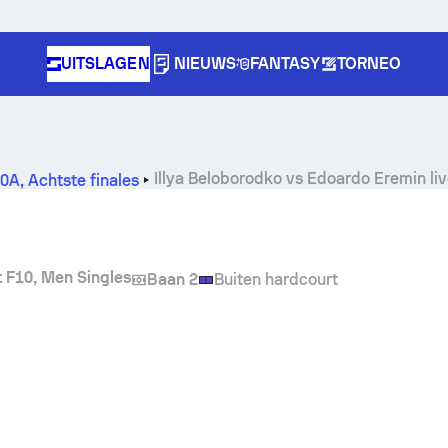
UITSLAGEN
NIEUWS
FANTASY
TORNEO
Illya Beloborodko
vs
Edoardo Eremin
li
10A
,
Achtste finales
t F10, Men Singles
Baan 2
Buiten hardcourt