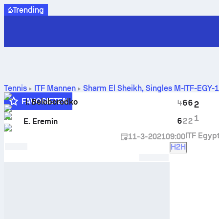
Trending
Tennis
ITF Mannen
Sharm El Sheikh, Singles M-ITF-EGY-
resultaten
FAVORIETEN
I. Beloborodko
4
6
6
2
Q
1
6
2
2
E. Eremin
ITF Egyp
11-3-2021
09:00
H2H