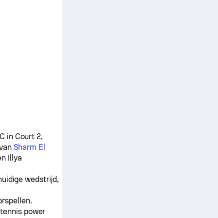
 in Court 2,
 van
Sharm El
sen
Illya
uidige wedstrijd,
rspellen.
 tennis power