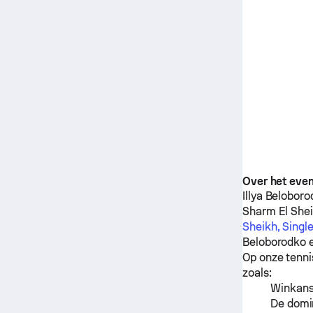
Over het eve
Illya Belobor
Sharm El Shei
Sheikh, Singl
Beloborodko
Op onze tenni
zoals:
Winkanse
De domin