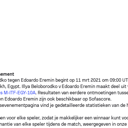
nement
odko
tegen
Edoardo Eremin
begint op 11 mrt 2021 om 09:00 UTC
kh, Egypt.
Illya Beloborodko
v
Edoardo Eremin
maakt deel uit
es M-ITF-EGY-10A
. Resultaten van eerdere ontmoetingen tus
en
Edoardo Eremin
zijn ook beschikbaar op Sofascore.
sevenementpagina vind je gedetailleerde statistieken van de h
n voor elke speler, zodat je makkelijker een winnaar kunt voo
antie van elke speler tijdens de match, weergegeven in onze