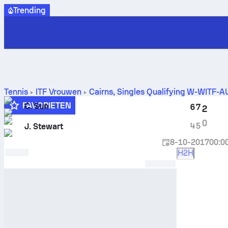
Trending
Tennis
ITF Vrouwen
Cairns, Singles Qualifying W-WITF-
FAVORIETEN
C. Sun
6
7
2
0
4
5
J. Stewart
8-10-2017
00:0
H2H