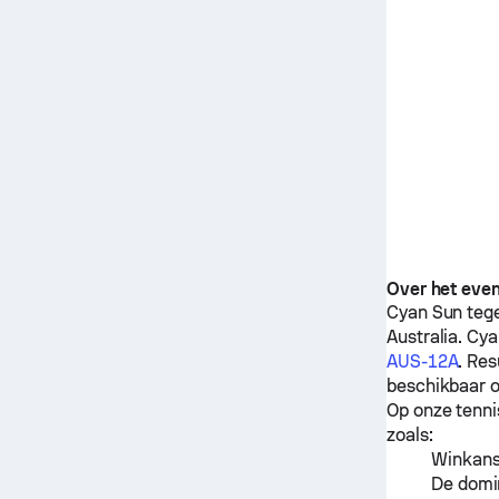
Over het eve
Cyan Sun
teg
Australia.
Cya
AUS-12A
. Re
beschikbaar o
Op onze tenni
zoals:
Winkanse
De domin