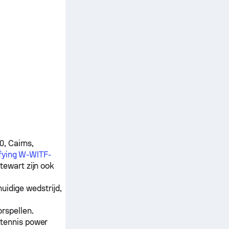
, Cairns,
ifying W-WITF-
tewart
zijn ook
uidige wedstrijd,
rspellen.
 tennis power