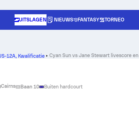
UITSLAGEN
NIEUWS
FANTASY
TORNEO
Cyan Sun
vs
Jane Stewart
livescore en
AUS-12A
,
Kwalificatie
Cairns
0
Baan 10
Buiten hardcourt