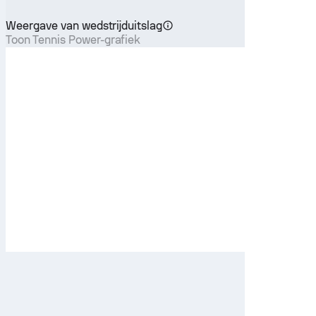
Weergave van wedstrijduitslag
Toon Tennis Power-grafiek