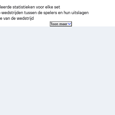
leerde statistieken voor elke set
-wedstrijden tussen de spelers en hun uitslagen
e van de wedstrijd
Toon meer