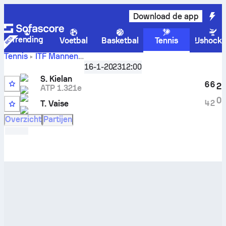
Download de app
Trending
Voetbal
Basketbal
Tennis
IJshock
Tennis
ITF Mannen
Vilnius, Singles Main, M-ITF-LTU-01A
,
Achtste finales
16-1-2023
12:00
Szymon Kielan
vs
Tomas Vaise
livescore en H2H-
S. Kielan
resultaten
6
6
2
ATP 1.321e
0
4
2
T. Vaise
Overzicht
Partijen