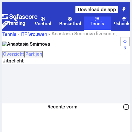
Download de app
Trending
Voetbal
Basketbal
Tennis
IJshock
Anastasia Smirnova livescore,
Tennis
ITF Vrouwen
schema en resultaten
Anastasia Smirnova
7
Overzicht
Partijen
Uitgelicht
Recente vorm