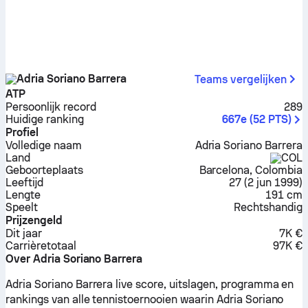
Adria Soriano Barrera
Teams vergelijken
ATP
Persoonlijk record
289
Huidige ranking
667e
(
52
PTS
)
Profiel
Volledige naam
Adria Soriano Barrera
Land
COL
Geboorteplaats
Barcelona, Colombia
Leeftijd
27
(
2 jun 1999
)
Lengte
191 cm
Speelt
Rechtshandig
Prijzengeld
Dit jaar
7K €
Carrière­totaal
97K €
Over Adria Soriano Barrera
Adria Soriano Barrera live score, uitslagen, programma en
rankings van alle tennistoernooien waarin Adria Soriano