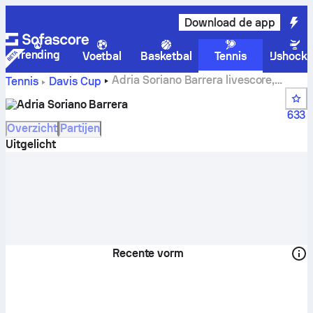
Download de app
Trending
Voetbal
Basketbal
Tennis
IJshock
Adria Soriano Barrera livescore,
Tennis
Davis Cup
schema en resultaten
Adria Soriano Barrera
633
Overzicht
Partijen
Uitgelicht
Recente vorm