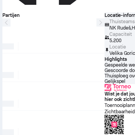
Partijen
Locatie-infor
Thuisteams
,
NK Rudeš
H
Capaciteit
5.200
Locatie
Velika Gori
Highlights
Gespeelde we
Gescoorde do
Thuisploeg o
Gelijkspel
Wist je dat j
hier ook zicht
Toernooiplan
Zichtbaarheid