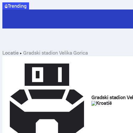
Trending
Locatie
Gradski stadion Velika Gorica
Gradski stadion Ve
Kroatië