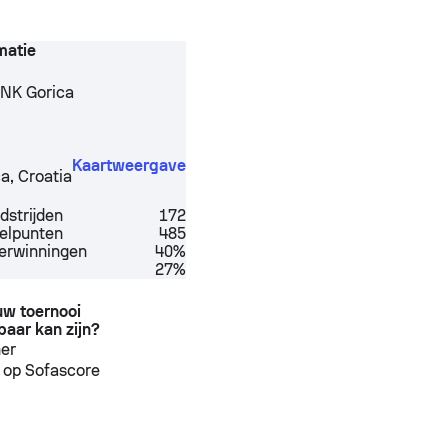
matie
NK Gorica
Kaartweergave
ca
,
Croatia
dstrijden
172
elpunten
485
verwinningen
40%
27%
ouw toernooi
baar kan zijn?
ner
 op Sofascore