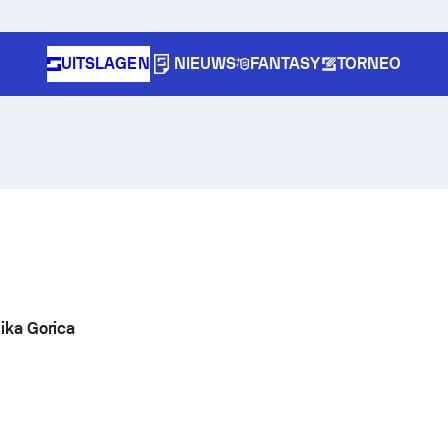
UITSLAGEN
NIEUWS
FANTASY
TORNEO
lika Gorica