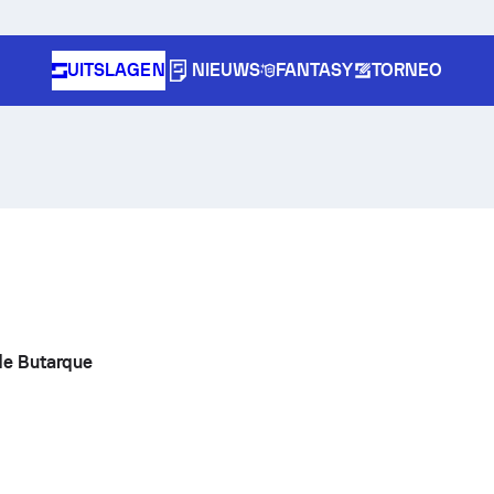
UITSLAGEN
NIEUWS
FANTASY
TORNEO
de Butarque