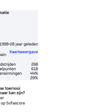
matie
 1998
•
28 jaar geleden
Kaartweergave
pain
dstrijden
268
elpunten
618
verwinningen
44%
29%
ouw toernooi
baar kan zijn?
ner
 op Sofascore