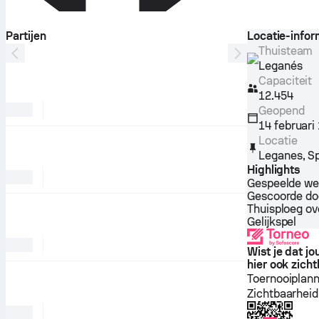
Partijen
Locatie-infor
Thuisteam
Leganés
Capaciteit
12.454
Geopend
14 februari
Locatie
Leganes
,
S
Highlights
Gespeelde we
Gescoorde do
Thuisploeg o
Gelijkspel
Wist je dat j
hier ook zicht
Toernooiplan
Zichtbaarheid