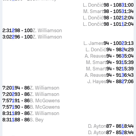
L. Dončić
98 - 108
1:00
3
M. Smart
98 - 105
1:34
3
L. Dončić
98 - 102
2:04
1
L. Dončić
98 - 101
2:04
1
2:31
98 - 100
Z. Williamson
2
3:02
96 - 100
Z. Williamson
2
L. James
94 - 100
3:13
2
L. Dončić
94 - 98
4:29
2
A. Reaves
94 - 96
5:04
3
M. Smart
94 - 93
5:39
1
M. Smart
94 - 92
5:39
1
A. Reaves
94 - 91
6:43
3
J. Hayes
94 - 88
7:06
2
7:20
94 - 86
Z. Williamson
1
7:20
93 - 86
Z. Williamson
2
7:57
91 - 86
B. McGowens
1
7:57
90 - 86
B. McGowens
1
8:31
89 - 86
Z. Williamson
1
8:31
88 - 86
S. Bey
1
D. Ayton
87 - 86
8:44
1
D. Ayton
87 - 85
8:44
2