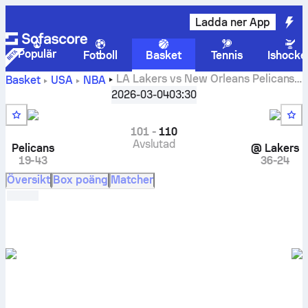
Ladda ner App
Populär
Fotboll
Basket
Tennis
Ishocke
LA Lakers vs New Orleans Pelicans
Basket
USA
NBA
liveresultat, inbördes möten, spelschema, tippade resultat
2026-03-04
03:30
och statistik
101
-
110
Avslutad
Pelicans
@
Lakers
19-43
36-24
Översikt
Box poäng
Matcher