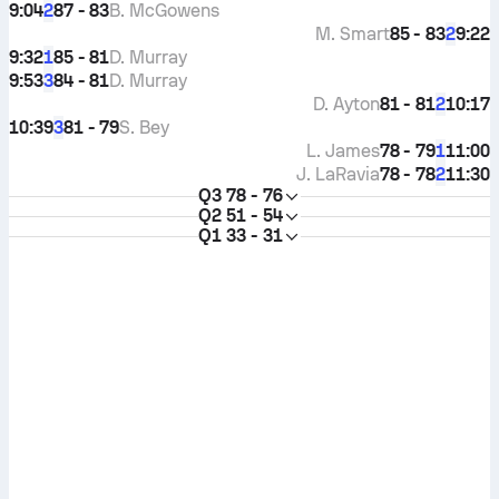
9:04
87 - 83
B. McGowens
2
M. Smart
85 - 83
9:22
2
9:32
85 - 81
D. Murray
1
9:53
84 - 81
D. Murray
3
D. Ayton
81 - 81
10:17
2
10:39
81 - 79
S. Bey
3
L. James
78 - 79
11:00
1
J. LaRavia
78 - 78
11:30
2
Q3
78 - 76
Q2
51 - 54
Q1
33 - 31