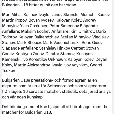
Bulgarien U18 hittar du på den här sidan.
Mur:
Mihail Kalinov, Ivaylo Ivanov Skrinski, Momchil Kadiev,
Martin Popov, Boyan Kyosev, Kaloyan Kolev, Andrey
Mihaylov, Yves Castanier, Petar Simeonov
Släpande-
Anfallare:
Maksim Bochev
Anfallare:
Kiril Dimitrov, Dario
Todorov, Kaloyan Balkandzhiev, Stefan Mihaylov, Vladislav
Stanev, Mark Shopov, Mark Vodenicharski, Boris Gidov
Släpande anfallare:
Stanislav Hinkov
Center:
Stoyan
Ganev, Kristiyan Zanov, Dimitar Stamov, Kristiyan
Kamenski, Ivo Korestilov
Unknown:
Kaloyan Kolev, Deyan
Kolev, Martin Aleksandrov, Ivaylo Ivov Voynikov, Georgi
Tsekov
Bulgarien U18s prestations- och formdiagram är en
algoritm som är unik för Sofascore och som vi genererar
från lagets 10 senaste matcher, statistik, detaljerad analys
och vår egen kunskap.
Det här diagrammet kan hjälpa till att förutsäga framtida
matcher för Bulgarien U18.