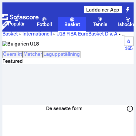
Ladda ner App
Populär
Fotboll
Basket
Tennis
Ishocke
Basket
Internationell
U18 FIBA EuroBasket Div. A
Bulgarien U18s resultat, tabellställning, spelschema och
Bulgarien U18
spelare
165
Översikt
Matcher
Laguppställning
Featured
De senaste form