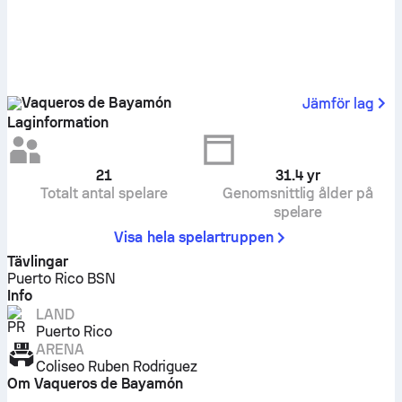
Vaqueros de Bayamón
Jämför lag
Laginformation
21
31.4
yr
Totalt antal spelare
Genomsnittlig ålder på
spelare
Visa hela spelartruppen
Tävlingar
Puerto Rico BSN
Info
LAND
Puerto Rico
ARENA
Coliseo Ruben Rodriguez
Om Vaqueros de Bayamón