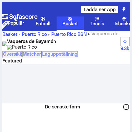
Ladda ner App
Populär
Fotboll
Basket
Tennis
Ishocke
Vaqueros de
Basket
Puerto Rico
Puerto Rico BSN
Bayamóns resultat, tabellställning, spelschema och
Vaqueros de Bayamón
spelare
Puerto Rico
9.3k
Översikt
Matcher
Laguppställning
Featured
De senaste form