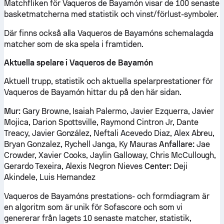
Matchfliken för Vaqueros de Bayamón visar de 100 senaste
basketmatcherna med statistik och vinst/förlust-symboler.
Där finns också alla Vaqueros de Bayamóns schemalagda
matcher som de ska spela i framtiden.
Aktuella spelare i Vaqueros de Bayamón
Aktuell trupp, statistik och aktuella spelarprestationer för
Vaqueros de Bayamón hittar du på den här sidan.
Mur:
Gary Browne, Isaiah Palermo, Javier Ezquerra, Javier
Mojica, Darion Spottsville, Raymond Cintron Jr, Dante
Treacy, Javier González, Neftali Acevedo Diaz, Alex Abreu,
Bryan Gonzalez, Rychell Janga, Ky Mauras
Anfallare:
Jae
Crowder, Xavier Cooks, Jaylin Galloway, Chris McCullough,
Gerardo Texeira, Alexis Negron Nieves
Center:
Deji
Akindele, Luis Hernandez
Vaqueros de Bayamóns prestations- och formdiagram är
en algoritm som är unik för Sofascore och som vi
genererar från lagets 10 senaste matcher, statistik,