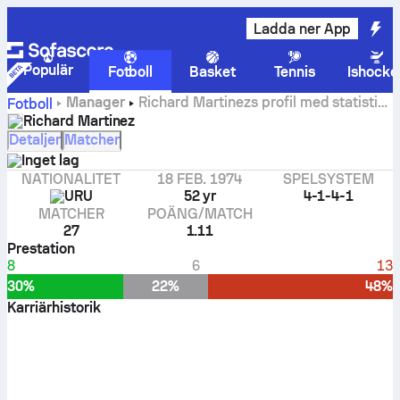
Ladda ner App
Populär
Fotboll
Basket
Tennis
Ishocke
Manager
Richard Martinezs profil med statistik
Fotboll
och historik
Richard Martinez
Detaljer
Matcher
Inget lag
NATIONALITET
18 FEB. 1974
SPELSYSTEM
URU
52 yr
4-1-4-1
MATCHER
POÄNG/MATCH
27
1.11
Prestation
8
6
13
30%
22%
48%
Karriärhistorik