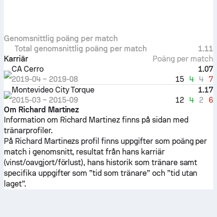
Genomsnittlig poäng per match
Total genomsnittlig poäng per match
1.11
Karriär
Poäng per match
CA Cerro
1.07
15
4
4
7
2019-04
–
2019-08
Montevideo City Torque
1.17
12
4
2
6
2015-03
–
2015-09
Om Richard Martinez
Information om Richard Martinez finns på sidan med
tränarprofiler.
På Richard Martinezs profil finns uppgifter som poäng per
match i genomsnitt, resultat från hans karriär
(vinst/oavgjort/förlust), hans historik som tränare samt
specifika uppgifter som ”tid som tränare” och ”tid utan
laget”.