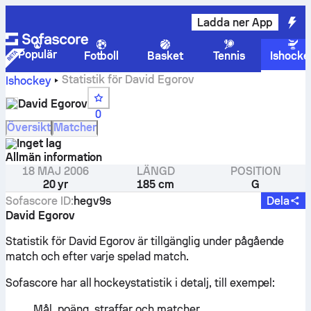
Ladda ner App
Populär
Fotboll
Basket
Tennis
Ishocke
Statistik för David Egorov
Ishockey
David Egorov
0
Översikt
Matcher
Inget lag
Allmän information
18 MAJ 2006
LÄNGD
POSITION
20 yr
185 cm
G
Sofascore ID
:
hegv9s
Dela
David Egorov
Statistik för David Egorov är tillgänglig under pågående
match och efter varje spelad match.
Sofascore har all hockeystatistik i detalj, till exempel:
Mål, poäng, straffar och matcher