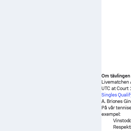
Om tävlingen
Livematchen
UTC at Court 
Singles Quali
A. Briones Gi
På vår tennise
exempel:
Vinstodd
Respekt