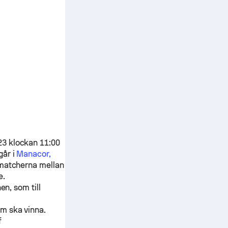
23 klockan 11:00
går i
Manacor,
-matcherna mellan
e.
en, som till
om ska vinna.
f