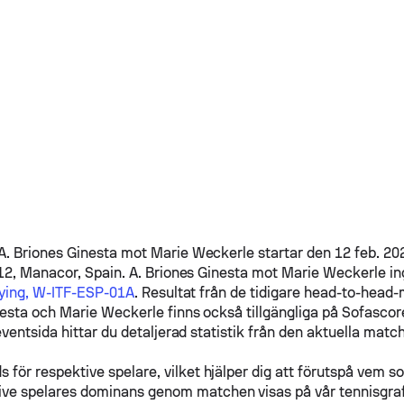
A. Briones Ginesta
mot
Marie Weckerle
startar den 12 feb. 20
12, Manacor, Spain.
A. Briones Ginesta
mot
Marie Weckerle
in
fying, W-ITF-ESP-01A
. Resultat från de tidigare head-to-head
nesta
och
Marie Weckerle
finns också tillgängliga på Sofascor
ventsida hittar du detaljerad statistik från den aktuella match
s för respektive spelare, vilket hjälper dig att förutspå vem s
ive spelares dominans genom matchen visas på vår tennisgra