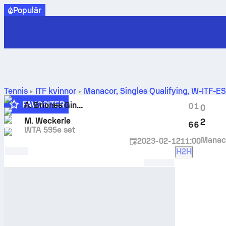
Populär
Tennis
ITF kvinnor
Manacor, Singles Qualifying, W-ITF-E
Weckerle
FAVORITER
A. Briones Ginesta
0
1
0
M. Weckerle
2
6
6
WTA 595e set
Manaco
2023-02-12
11:00
H2H