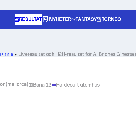
RESULTAT
NYHETER
FANTASY
TORNEO
Liveresultat och H2H-resultat för
A. Briones Ginesta
SP-01A
r (mallorca)
Bana 12
Hardcourt utomhus