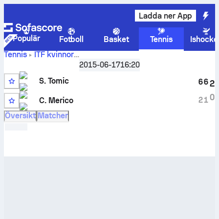
Ladda ner App
Populär
Fotboll
Basket
Tennis
Ishocke
Tennis
ITF kvinnor
Liveresultat
Sharm El Sheikh, Singles W-C10-EGY-23A
2015-06-17
16:20
och H2H-resultat för
Sara Tomic
mot
Chiara Merico
S. Tomic
6
6
2
0
2
1
C. Merico
Översikt
Matcher