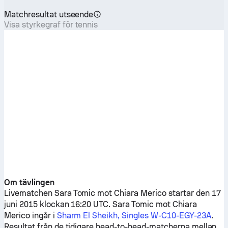
Matchresultat utseende
Visa styrkegraf för tennis
Om tävlingen
Livematchen
Sara Tomic
mot
Chiara Merico
startar den 17
juni 2015 klockan 16:20 UTC.
Sara Tomic
mot
Chiara
Merico
ingår i
Sharm El Sheikh, Singles W-C10-EGY-23A
.
Resultat från de tidigare head-to-head-matcherna mellan