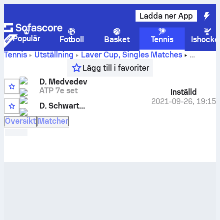
Ladda ner App
Populär
Fotboll
Basket
Tennis
Ishocke
Tennis
Utställning
Laver Cup, Singles Matches
Liveresultat och H2H-resultat för
Daniil Medvedev
mot
Lägg till i favoriter
Diego Schwartzman
D. Medvedev
ATP 7e set
Inställd
2021-09-26
,
19:15
D. Schwartzman
Översikt
Matcher