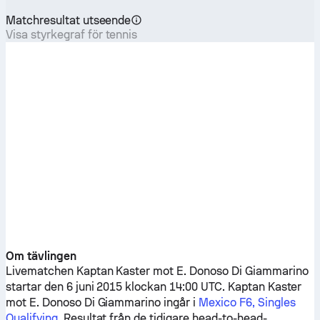
Matchresultat utseende
Visa styrkegraf för tennis
Om tävlingen
Livematchen
Kaptan Kaster
mot
E. Donoso Di Giammarino
startar den 6 juni 2015 klockan 14:00 UTC.
Kaptan Kaster
mot
E. Donoso Di Giammarino
ingår i
Mexico F6, Singles
Qualifying
. Resultat från de tidigare head-to-head-