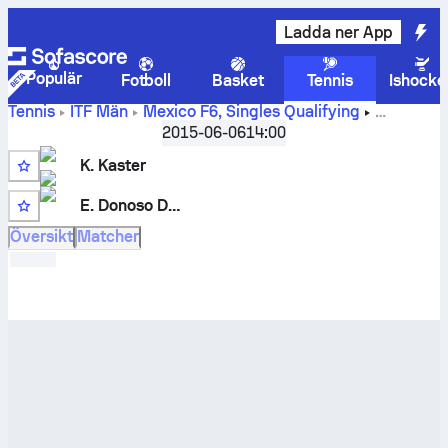
Ladda ner App
Populär
Fotboll
Basket
Tennis
Ishocke
Tennis
ITF Män
Mexico F6, Singles Qualifying
Liveresultat och H2H-resultat för
Kaptan Kaster
mot
E.
2015-06-06
14:00
Donoso Di Giammarino
K. Kaster
E. Donoso Di Giammarino
Översikt
Matcher