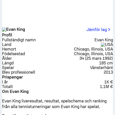
Evan King
Jämför lag
Profil
Fullständigt namn
Evan King
Land
USA
Hemort
Chicago, Illinois, USA
Födelsestad
Chicago, Illinois, USA
Ålder
34
(
25 mars 1992
)
Längd
185 cm
Spelar
Vänsterhänt
Blev professionell
2013
Prispengar
I år
1K €
Totalt
1.1M €
Om Evan King
Evan King liveresultat, resultat, spelschema och ranking
från alla tennisturneringar som Evan King har spelat.