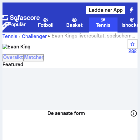
Ladda ner App
Populär
Fotboll
Basket
Tennis
Ishocke
Evan Kings liveresultat, spelschema
Tennis
Challenger
och resultat
Evan King
282
Översikt
Matcher
Featured
De senaste form