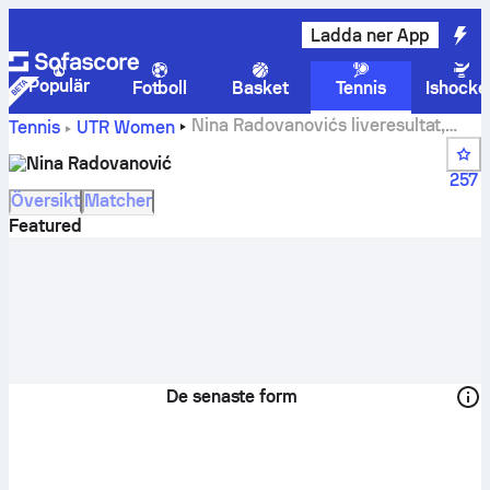
Ladda ner App
Populär
Fotboll
Basket
Tennis
Ishocke
Nina Radovanovićs liveresultat,
Tennis
UTR Women
spelschema och resultat
Nina Radovanović
257
Översikt
Matcher
Featured
De senaste form