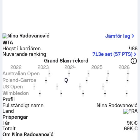
Nina Radovanović
Jämför lag
WTA
Högst i karriären
486
Nuvarande ranking
713e set
(
57
PTS
)
Grand Slam-rekord
2022
2023
2024
2025
2026
Australian Open
-
-
-
-
-
Roland-Garros
-
Q
-
-
-
US Open
-
-
-
-
Wimbledon
-
-
-
-
-
Profil
Fullständigt namn
Nina Radovanović
Land
FRA
Prispengar
I år
9K €
Totalt
69K €
Om Nina Radovanović