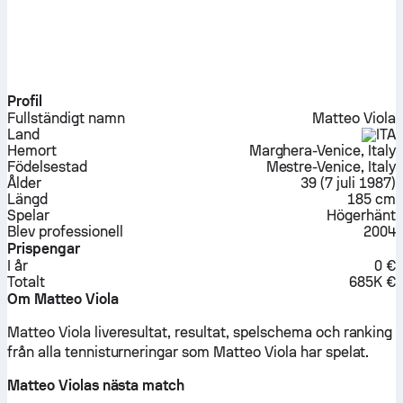
Profil
Fullständigt namn
Matteo Viola
Land
ITA
Hemort
Marghera-Venice, Italy
Födelsestad
Mestre-Venice, Italy
Ålder
39
(
7 juli 1987
)
Längd
185 cm
Spelar
Högerhänt
Blev professionell
2004
Prispengar
I år
0 €
Totalt
685K €
Om Matteo Viola
Matteo Viola liveresultat, resultat, spelschema och ranking
från alla tennisturneringar som Matteo Viola har spelat.
Matteo Violas nästa match