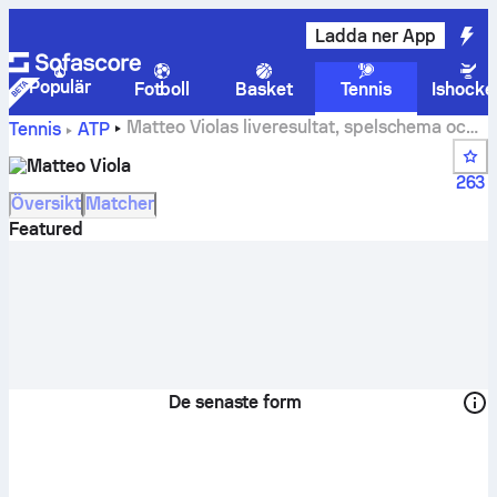
Ladda ner App
Populär
Fotboll
Basket
Tennis
Ishocke
Matteo Violas liveresultat, spelschema och
Tennis
ATP
resultat
Matteo Viola
263
Översikt
Matcher
Featured
De senaste form