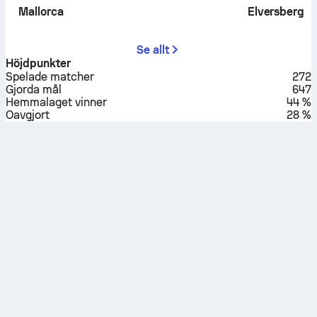
Mallorca
Elversberg
Se allt
Höjdpunkter
Spelade matcher
272
Gjorda mål
647
Hemmalaget vinner
44 %
Oavgjort
28 %