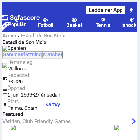
Ladda ner App
Populär
Fotboll
Basket
Tennis
Ishocke
Arena
Estadi de Son Moix
Estadi de Son Moix
Spanien
Sammanfattning
Matcher
Hemmalag
Mallorca
Kapacitet
26 020
Öppnad
1 juni 1999
•
27 år sedan
Plats
Kartvy
Palma
,
Spain
Featured
Världen
,
Club Friendly Games