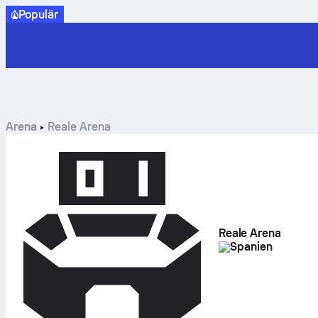
Populär
Arena
Reale Arena
Reale Arena
Spanien