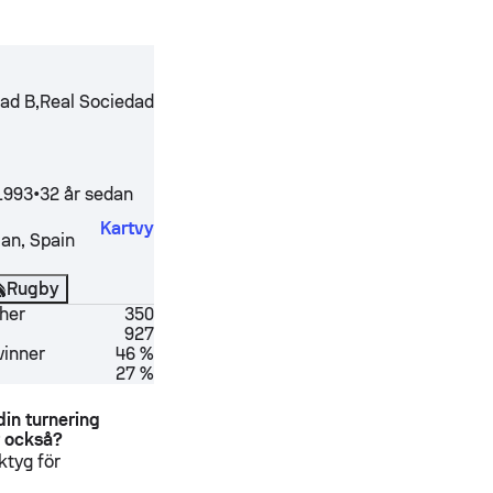
,
dad B
Real Sociedad
1993
•
32 år sedan
Kartvy
ian
,
Spain
Rugby
her
350
927
inner
46 %
27 %
din turnering
r också?
ktyg för