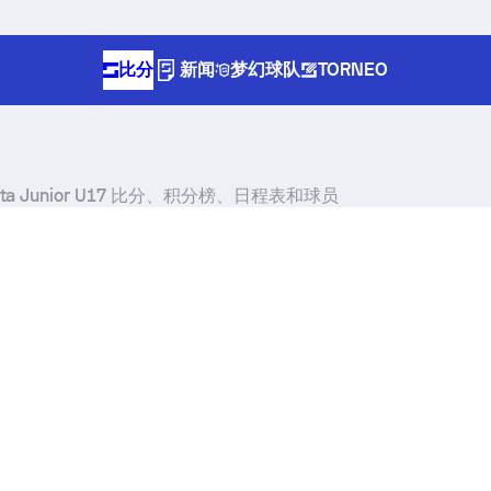
比分
新闻
梦幻球队
TORNEO
vita Junior U17 比分、积分榜、日程表和球员