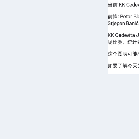
当前 KK Ce
前锋:
Petar Bl
Stjepan Banić
KK Cedevi
场比赛、统计
这个图表可能有助于
如要了解今天