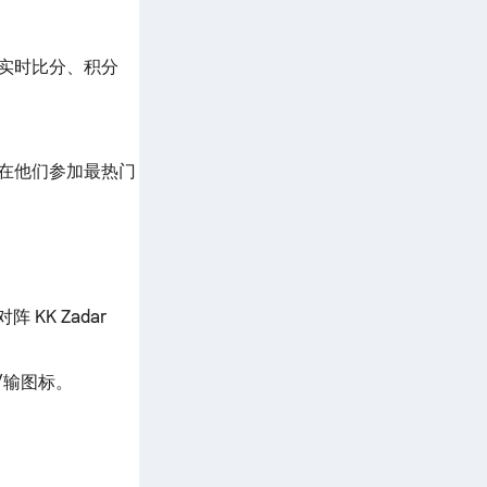
U17 实时比分、积分
但只有在他们参加最热门
上对阵 KK Zadar
赢/输图标。