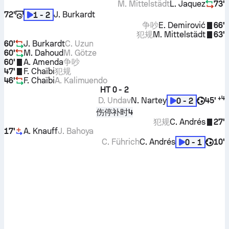
M. Mittelstädt
L. Jaquez
73'
72'
J. Burkardt
1 - 2
争吵
E. Demirović
66'
犯规
M. Mittelstädt
63'
60'
J. Burkardt
C. Uzun
60'
M. Dahoud
M. Götze
60'
A. Amenda
争吵
47'
F. Chaïbi
犯规
46'
F. Chaïbi
A. Kalimuendo
HT
0 - 2
+
4
D. Undav
N. Nartey
45'
0 - 2
伤停补时4
犯规
C. Andrés
27'
17'
A. Knauff
J. Bahoya
C. Führich
C. Andrés
10'
0 - 1