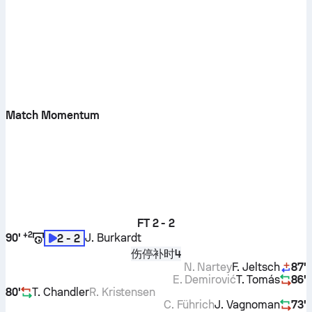
Match Momentum
FT
2 - 2
+
2
90'
J. Burkardt
2 - 2
伤停补时4
N. Nartey
F. Jeltsch
87'
E. Demirović
T. Tomás
86'
80'
T. Chandler
R. Kristensen
C. Führich
J. Vagnoman
73'