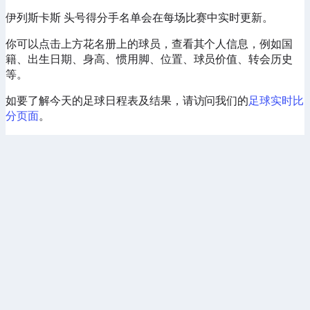
伊列斯卡斯 头号得分手名单会在每场比赛中实时更新。
你可以点击上方花名册上的球员，查看其个人信息，例如国
籍、出生日期、身高、惯用脚、位置、球员价值、转会历史
等。
如要了解今天的足球日程表及结果，请访问我们的
足球实时比
分页面
。