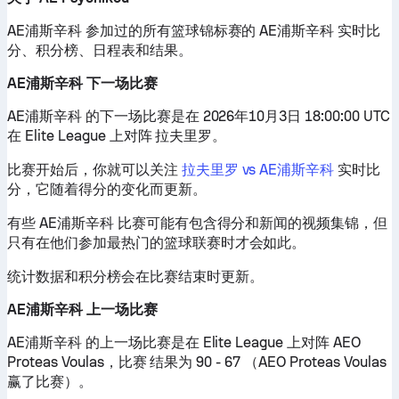
AE浦斯辛科 参加过的所有篮球锦标赛的 AE浦斯辛科 实时比
分、积分榜、日程表和结果。
AE浦斯辛科 下一场比赛
AE浦斯辛科 的下一场比赛是在 2026年10月3日 18:00:00 UTC
在 Elite League 上对阵 拉夫里罗。
比赛开始后，你就可以关注
拉夫里罗 vs AE浦斯辛科
实时比
分，它随着得分的变化而更新。
有些 AE浦斯辛科 比赛可能有包含得分和新闻的视频集锦，但
只有在他们参加最热门的篮球联赛时才会如此。
统计数据和积分榜会在比赛结束时更新。
AE浦斯辛科 上一场比赛
AE浦斯辛科 的上一场比赛是在 Elite League 上对阵 AEO
Proteas Voulas，比赛 结果为 90 - 67 （AEO Proteas Voulas
赢了比赛）。