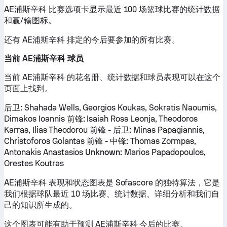
AE浦斯辛科 比赛选项卡显示最近 100 场篮球比赛的统计数据
和赢/输图标。
还有 AE浦斯辛科 排定的今后要参加的所有比赛。
当前 AE浦斯辛科 球员
当前 AE浦斯辛科 的花名册、统计数据和球员表现可以在这个
页面上找到。
后卫:
Shahada Wells, Georgios Koukas, Sokratis Naoumis,
Dimakos Ioannis
前锋:
Isaiah Ross Leonja, Theodoros
Karras, Ilias Theodorou
前锋 - 后卫:
Minas Papagiannis,
Christoforos Golantas
前锋 - 中锋:
Thomas Zormpas,
Antonakis Anastasios
Unknown:
Marios Papadopoulos,
Orestes Koutras
AE浦斯辛科 表现和状态图表是 Sofascore 的独特算法，它是
我们根据球队最近 10 场比赛、统计数据、详细分析和我们自
己的知识所生成的。
这个图表可能有助于预测 AE浦斯辛科 今后的比赛。