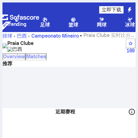
立即下载
Trending
足球
篮球
网球
冰球
Praia Clube 实时比分、
排球
巴西
Campeonato Mineiro
日程表、比赛和积分榜
Praia Clube
巴西
169
Overview
Matches
推荐
近期赛程