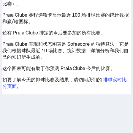
比赛）。
Praia Clube 赛程选项卡显示最近 100 场排球比赛的统计数据
和赢/输图标。
还有 Praia Clube 排定的今后要参加的所有比赛。
Praia Clube 表现和状态图表是 Sofascore 的独特算法，它是
我们根据球队最近 10 场比赛、统计数据、详细分析和我们自
己的知识所生成的。
这个图表可能有助于你预测 Praia Clube 今后的比赛。
如要了解今天的排球比赛及结果，请访问我们的
排球实时比
分页面
。