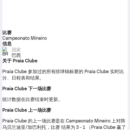
比赛
Campeonato Mineiro
信息
国家
巴西
关于 Praia Clube
Praia Clube 参加过的所有排球锦标赛的 Praia Clube 实时比
分、日程表和结果。
Praia Clube 下一场比赛
统计数据在比赛结束时更新。
Praia Clube 上一场比赛
Praia Clube 的上一场比赛是在 Campeonato Mineiro 上对阵
乌贝兰迪亚/加巴利托，比赛 结果为 3 - 1 （Praia Clube 赢了