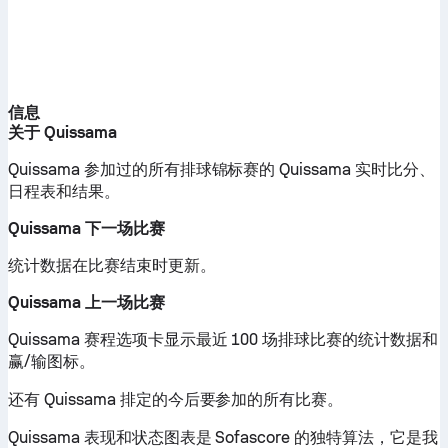
信息
关于 Quissama
Quissama 参加过的所有排球锦标赛的 Quissama 实时比分、
日程表和结果。
Quissama 下一场比赛
统计数据在比赛结束时更新。
Quissama 上一场比赛
Quissama 赛程选项卡显示最近 100 场排球比赛的统计数据和
赢/输图标。
还有 Quissama 排定的今后要参加的所有比赛。
Quissama 表现和状态图表是 Sofascore 的独特算法，它是我