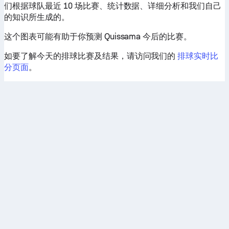
们根据球队最近 10 场比赛、统计数据、详细分析和我们自己
的知识所生成的。
这个图表可能有助于你预测 Quissama 今后的比赛。
如要了解今天的排球比赛及结果，请访问我们的
排球实时比
分页面
。