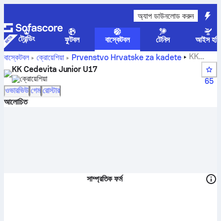
অ্যাপ ডাউনলোড করুন
ট্রেন্ডিং
ফুটবল
বাস্কেটবল
টেনিস
আইস হকি
KK
বাস্কেটবল
ক্রোয়েশিয়া
Prvenstvo Hrvatske za kadete
Cedevita Junior U17 স্কোর, স্ট্যান্ডিং, সময়সূচী এবং খেলোয়াড়
KK Cedevita Junior U17
ক্রোয়েশিয়া
65
ওভারভিউ
গেম
রোস্টার
আলোচিত
সাম্প্রতিক ফর্ম