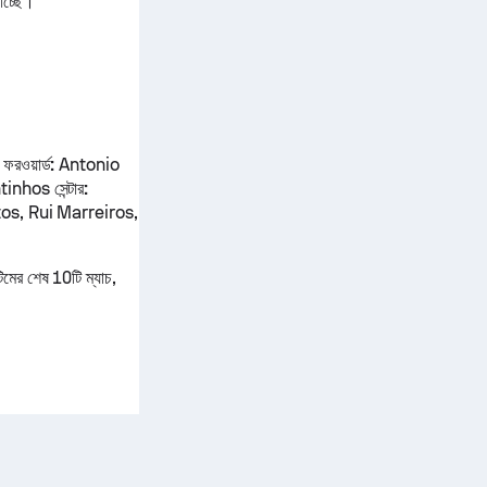
াচ্ছে।
।
e
ফরওয়ার্ড:
Antonio
tinhos
সেন্টার:
s, Rui Marreiros,
ের শেষ 10টি ম্যাচ,