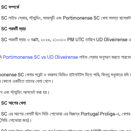
C সম্পর্কে
লাইভ স্কোর, স্ট্যান্ডিং, সময়সূচী এবং Portimonense SC খেলা সমস্ত বাস্কেটবল 
 পরবর্তী ম্যাচ
 পরবর্তী ম্যাচ ৩ অক্টো, ২০২৬, ২:০০:০০ PM UTC তারিখে UD Oliveirense এর
নি
Portimonense SC vs UD Oliveirense
লাইভ স্কোর অনুসরণ করতে পারবেন, পয
ense SC খেলার পয়েন্ট ও খবরসহ ভিডিও হাইলাইটস দিতে পারি, কিন্তু শুধুমাত্র যদি তা
োর কোনো একটিতে তাদের খেলা খেলে।
ান এবং স্ট্যান্ডিং আপডেট করা হয়।
SC আগের খেলা
 এর আগের খেলাটি ছিল সিডি পোভোয়া এর বিরুদ্ধে Portugal Proliga-এ, খেলা
(সিডি পোভোয়া জয়)।