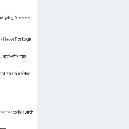
টুর্নামেন্টের ফলাফল।
 বিরুদ্ধে Portugal
়েন্ট-বাই-পয়েন্ট
রা সবচেয়ে জনপ্রিয়
র ফলাফল হয়েছিল with