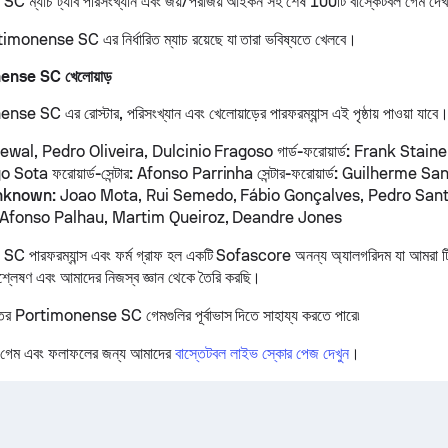
ম্যাচ ট্যাব পরিসংখ্যান এবং জয়/পরাজয় আইকন সহ শেষ 100টি বাস্কেটবল গেম দেখ
monense SC এর নির্ধারিত ম্যাচ রয়েছে যা তারা ভবিষ্যতে খেলবে।
nense SC খেলোয়াড়
se SC এর রোস্টার, পরিসংখ্যান এবং খেলোয়াড়ের পারফরম্যান্স এই পৃষ্ঠায় পাওয়া যাবে
wal, Pedro Oliveira, Dulcinio Fragoso
গার্ড-ফরোয়ার্ড:
Frank Stain
go Sota
ফরোয়ার্ড-সেন্টার:
Afonso Parrinha
সেন্টার-ফরোয়ার্ড:
Guilherme San
nknown:
Joao Mota, Rui Semedo, Fábio Gonçalves, Pedro Santo
Afonso Palhau, Martim Queiroz, Deandre Jones
পারফরম্যান্স এবং ফর্ম গ্রাফ হল একটি Sofascore অনন্য অ্যালগরিদম যা আমরা টিম
িশ্লেষণ এবং আমাদের নিজস্ব জ্ঞান থেকে তৈরি করছি।
তের Portimonense SC গেমগুলির পূর্বাভাস দিতে সাহায্য করতে পারে৷
 গেম এবং ফলাফলের জন্য আমাদের
বাস্তেটবল লাইভ স্কোর পেজ দেখুন
।