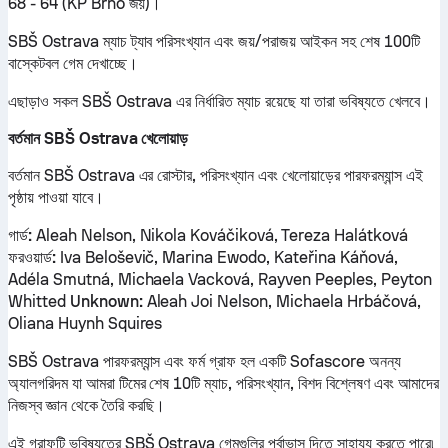
68 - 64 (KP Brno জয়)।
SBŠ Ostrava ম্যাচ ট্যাব পরিসংখ্যান এবং জয়/পরাজয় আইকন সহ শেষ 100টি
বাস্কেটবল গেম দেখাচ্ছে।
এছাড়াও সকল SBŠ Ostrava এর নির্ধারিত ম্যাচ রয়েছে যা তারা ভবিষ্যতে খেলবে।
বর্তমান SBŠ Ostrava খেলোয়াড়
বর্তমান SBŠ Ostrava এর রোস্টার, পরিসংখ্যান এবং খেলোয়াড়ের পারফরম্যান্স এই
পৃষ্ঠায় পাওয়া যাবে।
গার্ড:
Aleah Nelson, Nikola Kováčiková, Tereza Halátková
ফরওয়ার্ড:
Iva Beloševič, Marina Ewodo, Kateřina Káňová,
Adéla Smutná, Michaela Vacková, Rayven Peeples, Peyton
Whitted
Unknown:
Aleah Joi Nelson, Michaela Hrbáčová,
Oliana Huynh Squires
SBŠ Ostrava পারফরম্যান্স এবং ফর্ম গ্রাফ হল একটি Sofascore অনন্য
অ্যালগরিদম যা আমরা টিমের শেষ 10টি ম্যাচ, পরিসংখ্যান, বিশদ বিশ্লেষণ এবং আমাদের
নিজস্ব জ্ঞান থেকে তৈরি করছি।
এই গ্রাফটি ভবিষ্যতের SBŠ Ostrava গেমগুলির পূর্বাভাস দিতে সাহায্য করতে পারে৷