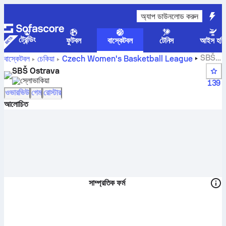
অ্যাপ ডাউনলোড করুন
ট্রেন্ডিং
ফুটবল
বাস্কেটবল
টেনিস
আইস হকি
SBŠ
বাস্কেটবল
চেকিয়া
Czech Women's Basketball League
Ostrava স্কোর, স্ট্যান্ডিং, সময়সূচী এবং খেলোয়াড়
SBŠ Ostrava
স্লোভাকিয়া
139
ওভারভিউ
গেম
রোস্টার
আলোচিত
সাম্প্রতিক ফর্ম