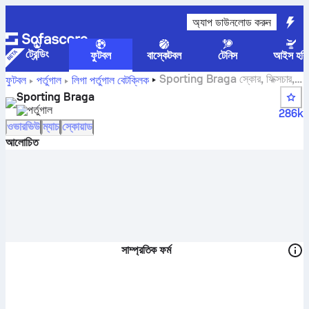
অ্যাপ ডাউনলোড করুন
ট্রেন্ডিং
ফুটবল
বাস্কেটবল
টেনিস
আইস হকি
Sporting Braga স্কোর, ফিক্সচার,
ফুটবল
পর্তুগাল
লিগা পর্তুগাল বেটক্লিক
অবস্থান এবং খেলোয়াড়ের পরিসংখ্যান
Sporting Braga
পর্তুগাল
286k
ওভারভিউ
ম্যাচ
স্কোয়াড
আলোচিত
সাম্প্রতিক ফর্ম