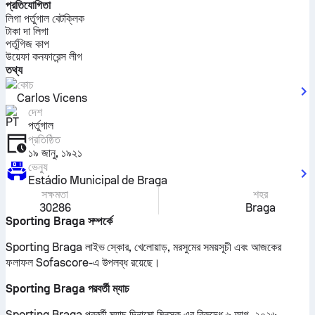
প্রতিযোগিতা
লিগা পর্তুগাল বেটক্লিক
টাকা দা লিগা
পর্তুগিজ কাপ
উয়েফা কনফারেন্স লীগ
তথ্য
কোচ
Carlos Vicens
দেশ
পর্তুগাল
প্রতিষ্ঠিত
১৯ জানু, ১৯২১
ভেন্যু
Estádio Municipal de Braga
সক্ষমতা
শহর
30286
Braga
Sporting Braga সম্পর্কে
Sporting Braga লাইভ স্কোর, খেলোয়াড়, মরসুমের সময়সূচী এবং আজকের
ফলাফল Sofascore-এ উপলব্ধ রয়েছে।
Sporting Braga পরবর্তী ম্যাচ
Sporting Braga পরবর্তী ম্যাচ দিনামো মিনস্ক এর বিরুদ্ধে ৬ আগ, ২০২৬,