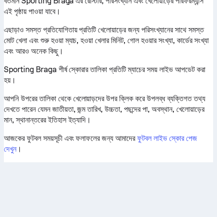
বর্তমান Sporting Braga এর রোস্টার, পরিসংখ্যান এবং খেলোয়াড়ের পারফরম্যান্স
এই পৃষ্ঠায় পাওয়া যাবে।
এছাড়াও সমস্ত প্রতিযোগিতায় প্রতিটি খেলোয়াড়ের জন্য পরিসংখ্যানের সাথে সমস্ত
মোট খেলা এবং শুরু হওয়া ম্যাচ, হওয়া খেলার মিনিট, গোল হওয়ার সংখ্যা, কার্ডের সংখ্যা
এবং আরও অনেক কিছু।
Sporting Braga শীর্ষ স্কোরার তালিকা প্রতিটি ম্যাচের সময় লাইভ আপডেট করা
হয়।
আপনি উপরের তালিকা থেকে খেলোয়াড়দের উপর ক্লিক করে উপলব্ধ ব্যক্তিগত তথ্য
দেখতে পারেন যেমন জাতীয়তা, জন্ম তারিখ, উচ্চতা, পছন্দের পা, অবস্থান, খেলোয়াড়ের
মান, স্থানান্তরের ইতিহাস ইত্যাদি।
আজকের ফুটবল সময়সূচী এবং ফলাফলের জন্য আমাদের
ফুটবল লাইভ স্কোর পেজ
দেখুন
।